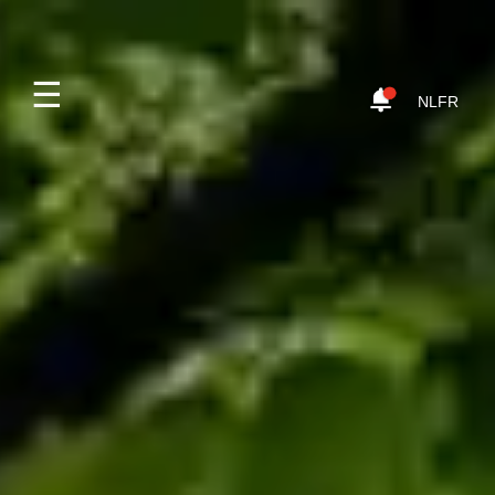
☰
NL
FR