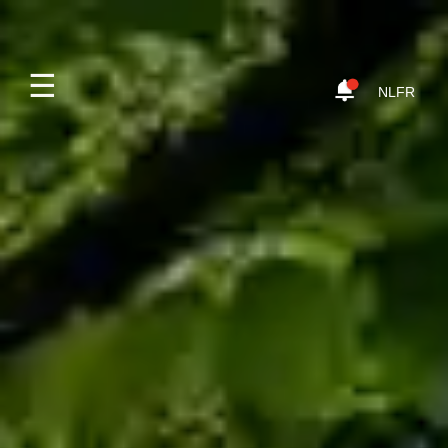
☰
NL
FR